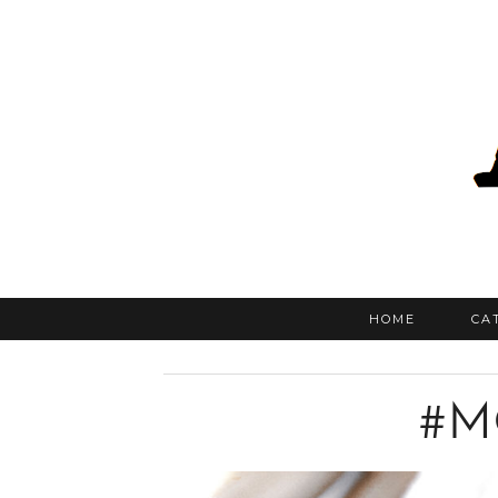
HOME
CA
#M