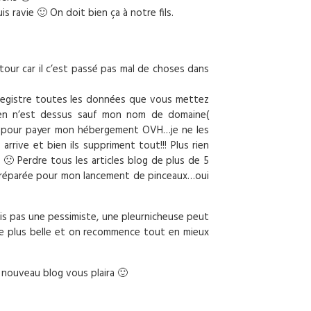
s ravie 🙂 On doit bien ça à notre fils.
tour car il c’est passé pas mal de choses dans
enregistre toutes les données que vous mettez
ien n’est dessus sauf mon nom de domaine(
es pour payer mon hébergement OVH…je ne les
rrive et bien ils suppriment tout!!! Plus rien
z 🙁 Perdre tous les articles blog de plus de 5
is préparée pour mon lancement de pinceaux…oui
is pas une pessimiste, une pleurnicheuse peut
 de plus belle et on recommence tout en mieux
 nouveau blog vous plaira 🙂